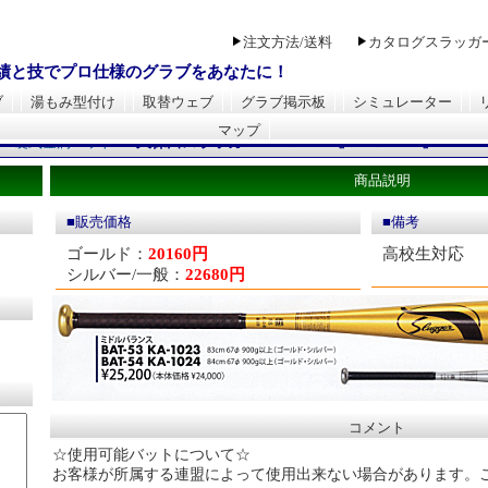
注文方法/送料
カタログスラッガ
実績と技でプロ仕様のグラブをあなたに！
ブ
湯もみ型付け
取替ウェブ
グラブ掲示板
シミュレーター
マップ
>
硬式金属バット
>
久保田スラッガー 『BAT-53』 『BAT-52』
商品説明
■販売価格
■備考
ゴールド：
20160円
高校生対応
シルバー/一般：
22680円
コメント
☆使用可能バットについて☆
お客様が所属する連盟によって使用出来ない場合があります。