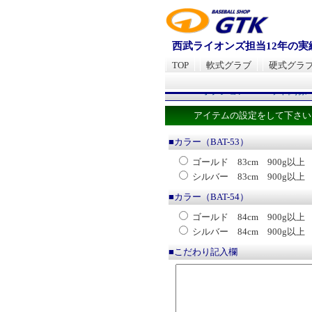
西武ライオンズ担当12年の
TOP
軟式グラブ
硬式グラ
TOP
>
オプション
>
バット関係
アイテムの設定をして下さい
■カラー（BAT-53）
ゴールド 83cm 900g以上
シルバー 83cm 900g以上
■カラー（BAT-54）
ゴールド 84cm 900g以上
シルバー 84cm 900g以上
■こだわり記入欄