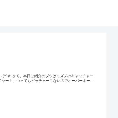
^^)/~さて、本日ご紹介のブツはミズノのキャッチャー
ヤー！」つってもピッチャーこないのでオーバーホー...