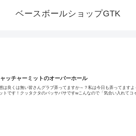
ベースボールショップGTK
キャッチャーミットのオーバーホール
態は良くは無い皆さんグラブ弄ってますか～？私は今日も弄ってますよ～(
ットです！クッタクタのバッサバサですwこんなので「気合い入れてコイ