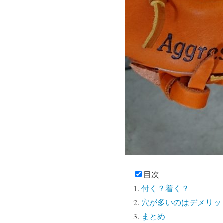
目次
付く？着く？
穴が多いのはデメリッ
まとめ