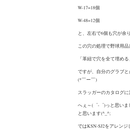
W-17=18個
W-48=12個
と、左右で6個も穴が余
この穴の処理で野球用品
「革紐で穴を全て埋める
ですが、自分のグラブと
(*￣ー￣)
スラッガーのカタログに
へぇ～(゜-゜)っと思
と思います(^_^;
ではKSN-SJ2をアレン