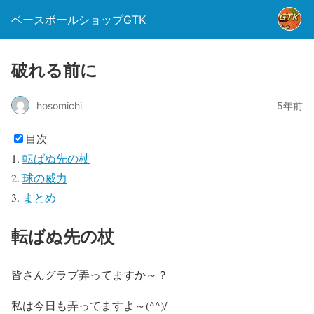
ベースボールショップGTK
破れる前に
hosomichi
5年前
目次
転ばぬ先の杖
球の威力
まとめ
転ばぬ先の杖
皆さんグラブ弄ってますか～？
私は今日も弄ってますよ～(^^)/