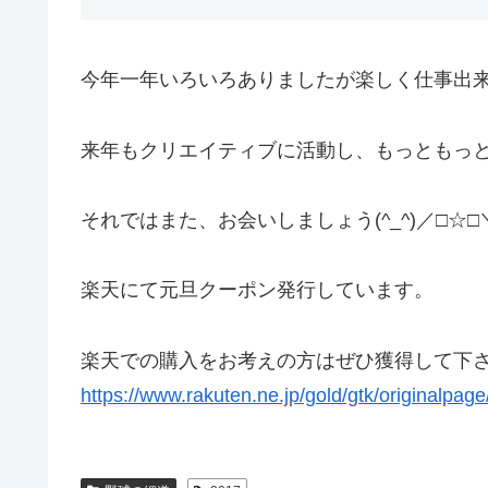
今年一年いろいろありましたが楽しく仕事出
来年もクリエイティブに活動し、もっともっ
それではまた、お会いしましょう(^_^)／□☆□＼(
楽天にて元旦クーポン発行しています。
楽天での購入をお考えの方はぜひ獲得して下
https://www.rakuten.ne.jp/gold/gtk/originalpag