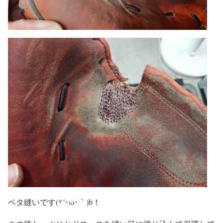
ベタ縫いです(*´･ω･｀)b！