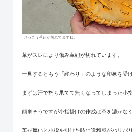
けっこう革紐が切れてますね。
革がスレにより傷み革紐が切れています。
一見するともう「終わり」のような印象を受けま
まずは汗で朽ち果てて無くなってしまった小
簡単そうですが小指掛けの作成は革を漉かな
革が厚いと小指を掛けた時に違和感がバリバ