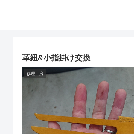
革紐&小指掛け交換
修理工房