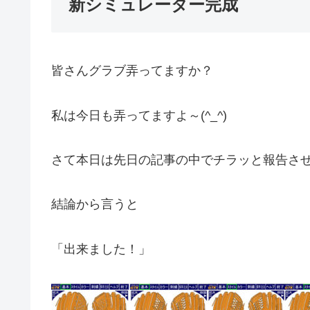
新シミュレーター完成
皆さんグラブ弄ってますか？
私は今日も弄ってますよ～(^_^)
さて本日は先日の記事の中でチラッと報告さ
結論から言うと
「出来ました！」