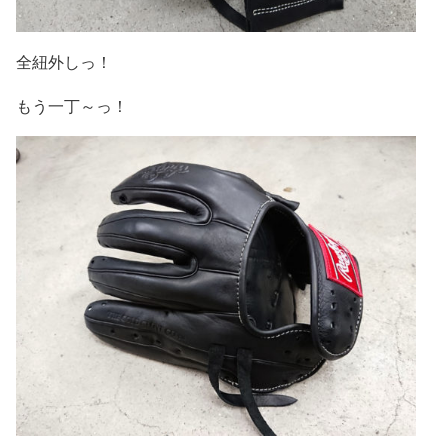
全紐外しっ！
もう一丁～っ！