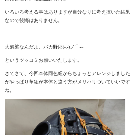
いろいろ考える事はありますが自分なりに考え抜いた結果
なので後悔はありません。
…………
大袈裟なんだよ、バカ野郎(-.-)ノ⌒-~
というツッコミお願いいたします。
さてさて、今回本体同色紐からちょっとアレンジしました
がやっぱり革紐が本体と違う方がメリハリついていいです
ね。