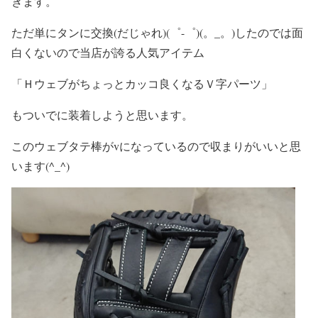
きます。
ただ単にタンに交換(だじゃれ)(゜-゜)(。_。)したのでは面
白くないので当店が誇る人気アイテム
「Ｈウェブがちょっとカッコ良くなるＶ字パーツ」
もついでに装着しようと思います。
このウェブタテ棒がvになっているので収まりがいいと思
います(^_^)